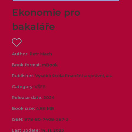
Ekonomie pro
bakaláře
Author:
Petr Mach
Book format:
mBook
Publisher:
Vysoká škola finanční a správní, a.s.
Category:
VŠFS
Release date:
2024
Book size:
4,86 MB
ISBN:
978-80-7408-267-2
Last update:
14. 11. 2025