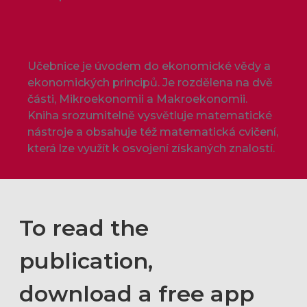
Učebnice je úvodem do ekonomické vědy a
ekonomických principů. Je rozdělena na dvě
části, Mikroekonomii a Makroekonomii.
Kniha srozumitelně vysvětluje matematické
nástroje a obsahuje též matematická cvičení,
která lze využít k osvojení získaných znalostí.
To read the
publication,
download a free app